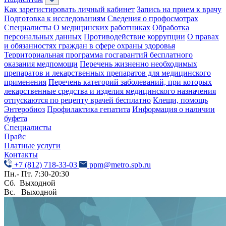
Как зарегистировать личный кабинет
Запись на прием к врачу
Подготовка к исследованиям
Сведения о профосмотрах
Специалисты
О медицинских работниках
Обработка
персональных данных
Противодействие коррупции
О правах
и обязанностях граждан в сфере охраны здоровья
Территориальная программа госгарантий бесплатного
оказания медпомощи
Перечень жизненно необходимых
препаратов и лекарственных препаратов для медицинского
применения
Перечень категорий заболеваний, при которых
лекарственные средства и изделия медицинского назначения
отпускаются по рецепту врачей бесплатно
Клещи, помощь
Энтеробиоз
Профилактика гепатита
Информация о наличии
буфета
Специалисты
Прайс
Платные услуги
Контакты
+7 (812) 718-33-03
ppm@metro.spb.ru
Пн.- Пт. 7:30-20:30
Сб. Выходной
Вс. Выходной