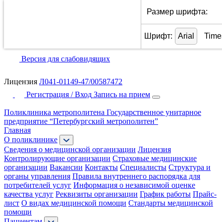
Размер шрифта:
Шрифт:
Arial
Time
Версия для слабовидящих
Лицензия
Л041-01149-47/00587472
Регистрация / Вход
Запись на прием
Поликлиника метрополитена
Государственное унитарное
предприятие “Петербургский метрополитен”
Главная
О поликлинике
Сведения о медицинской организации
Лицензия
Контролирующие организации
Страховые медицинские
организации
Вакансии
Контакты
Специалисты
Структура и
органы управления
Правила внутреннего распорядка для
потребителей услуг
Информация о независимой оценке
качества услуг
Реквизиты организации
График работы
Прайс-
лист
О видах медицинской помощи
Стандарты медицинской
помощи
Пациентам