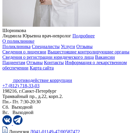
Шорникова
Людмила Юрьевна
врач-невролог
Подробнее
О поликлинике
Поликлиника
Специалисты
Услуги
Отзывы
Сведения о лицензии
Вышестоящие контролирующие органы
Сведения о регистрации юридического лица
Вакансии
Пациентам
Отзывы
Контакты
Информация о лекарственном
обеспечении
Карта сайта
противодействие коррупции
+7 (812) 718-33-03
198216, г.Санкт-Петербург
Трамвайный пр., д.22, корп.2.
Пн.- Пт. 7:30-20:30
Сб. Выходной
Вс. Выходной
Лицензия
Л041-01149-47/00587472