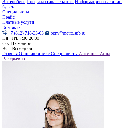
Энтеробиоз
Профилактика гепатита
Информация о наличии
буфета
Специалисты
Прайс
Платные услуги
Контакты
+7 (812) 718-33-03
ppm@metro.spb.ru
Пн.- Пт. 7:30-20:30
Сб. Выходной
Вс. Выходной
Главная
О поликлинике
Специалисты
Антипова Анна
Валерьевна