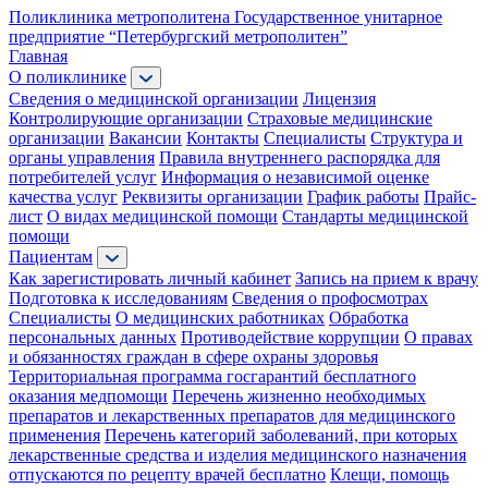
Поликлиника метрополитена
Государственное унитарное
предприятие “Петербургский метрополитен”
Главная
О поликлинике
Сведения о медицинской организации
Лицензия
Контролирующие организации
Страховые медицинские
организации
Вакансии
Контакты
Специалисты
Структура и
органы управления
Правила внутреннего распорядка для
потребителей услуг
Информация о независимой оценке
качества услуг
Реквизиты организации
График работы
Прайс-
лист
О видах медицинской помощи
Стандарты медицинской
помощи
Пациентам
Как зарегистировать личный кабинет
Запись на прием к врачу
Подготовка к исследованиям
Сведения о профосмотрах
Специалисты
О медицинских работниках
Обработка
персональных данных
Противодействие коррупции
О правах
и обязанностях граждан в сфере охраны здоровья
Территориальная программа госгарантий бесплатного
оказания медпомощи
Перечень жизненно необходимых
препаратов и лекарственных препаратов для медицинского
применения
Перечень категорий заболеваний, при которых
лекарственные средства и изделия медицинского назначения
отпускаются по рецепту врачей бесплатно
Клещи, помощь