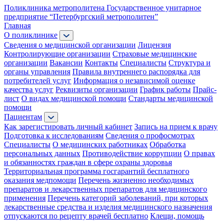
Поликлиника метрополитена
Государственное унитарное
предприятие “Петербургский метрополитен”
Главная
О поликлинике
Сведения о медицинской организации
Лицензия
Контролирующие организации
Страховые медицинские
организации
Вакансии
Контакты
Специалисты
Структура и
органы управления
Правила внутреннего распорядка для
потребителей услуг
Информация о независимой оценке
качества услуг
Реквизиты организации
График работы
Прайс-
лист
О видах медицинской помощи
Стандарты медицинской
помощи
Пациентам
Как зарегистировать личный кабинет
Запись на прием к врачу
Подготовка к исследованиям
Сведения о профосмотрах
Специалисты
О медицинских работниках
Обработка
персональных данных
Противодействие коррупции
О правах
и обязанностях граждан в сфере охраны здоровья
Территориальная программа госгарантий бесплатного
оказания медпомощи
Перечень жизненно необходимых
препаратов и лекарственных препаратов для медицинского
применения
Перечень категорий заболеваний, при которых
лекарственные средства и изделия медицинского назначения
отпускаются по рецепту врачей бесплатно
Клещи, помощь