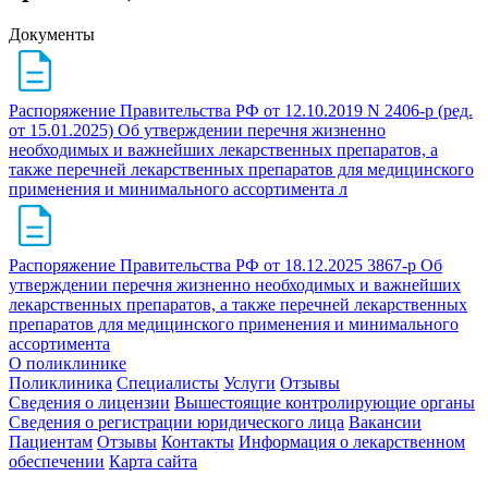
Документы
Распоряжение Правительства РФ от 12.10.2019 N 2406-р (ред.
от 15.01.2025) Об утверждении перечня жизненно
необходимых и важнейших лекарственных препаратов, а
также перечней лекарственных препаратов для медицинского
применения и минимального ассортимента л
Распоряжение Правительства РФ от 18.12.2025 3867-р Об
утверждении перечня жизненно необходимых и важнейших
лекарственных препаратов, а также перечней лекарственных
препаратов для медицинского применения и минимального
ассортимента
О поликлинике
Поликлиника
Специалисты
Услуги
Отзывы
Сведения о лицензии
Вышестоящие контролирующие органы
Сведения о регистрации юридического лица
Вакансии
Пациентам
Отзывы
Контакты
Информация о лекарственном
обеспечении
Карта сайта