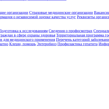
щие организации
Страховые медицинские организации
Ваканси
рмация о независимой оценке качества услуг
Реквизиты органи
Подготовка к исследованиям
Сведения о профосмотрах
Специал
граждан в сфере охраны здоровья
Территориальная программа го
ов для медицинского применения
Перечень категорий заболевани
латно
Клещи, помощь
Энтеробиоз
Профилактика гепатита
Инфор