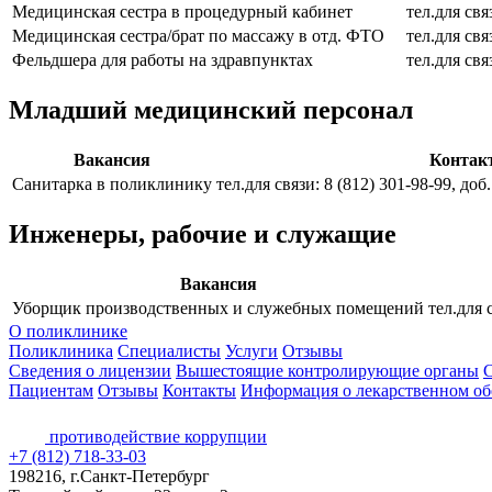
Медицинская сестра в процедурный кабинет
тел.для свя
Медицинская сестра/брат по массажу в отд. ФТО
тел.для свя
Фельдшера для работы на здравпунктах
тел.для свя
Младший медицинский персонал
Вакансия
Контак
Санитарка в поликлинику
тел.для связи: 8 (812) 301-98-99, до
Инженеры, рабочие и служащие
Вакансия
Уборщик производственных и служебных помещений
тел.для 
О поликлинике
Поликлиника
Специалисты
Услуги
Отзывы
Сведения о лицензии
Вышестоящие контролирующие органы
С
Пациентам
Отзывы
Контакты
Информация о лекарственном об
противодействие коррупции
+7 (812) 718-33-03
198216, г.Санкт-Петербург