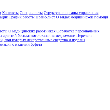
и
Контакты
Специалисты
Структура и органы управления
зации
График работы
Прайс-лист
О видах медицинской помощи
исты
О медицинских работниках
Обработка персональных
сгарантий бесплатного оказания медпомощи
Перечень
й, при которых лекарственные средства и изделия
мация о наличии буфета