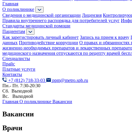
Главная
О поликлинике
Сведения о медицинской организации
Лицензия
Контролирую
Правила внутреннего распорядка для потребителей услуг
Инфо
Стандарты медицинской помощи
Пациентам
Как зарегистировать личный кабинет
Запись на прием к врачу
данных
Противодействие коррупции
О правах и обязанностях 
жизненно необходимых препаратов и лекарственных препарат
медицинского назначения отпускаются по рецепту врачей бесп
Специалисты
Прайс
Платные услуги
Контакты
+7 (812) 718-33-03
ppm@metro.spb.ru
Пн.- Пт. 7:30-20:30
Сб. Выходной
Вс. Выходной
Главная
О поликлинике
Вакансии
Вакансии
Врачи