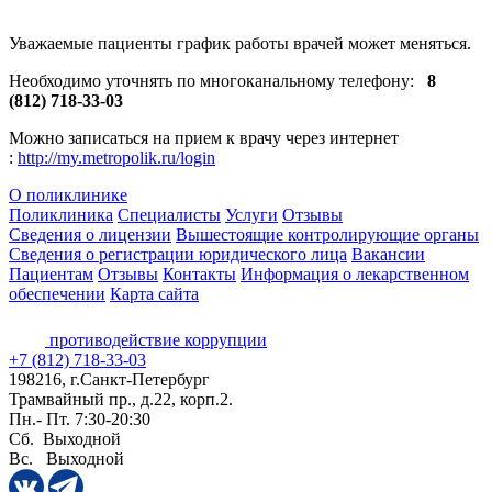
Уважаемые пациенты график работы врачей может меняться.
Необходимо уточнять по многоканальному телефону:
8
(812) 718-33-03
Можно записаться на прием к врачу через интернет
:
http://my.metropolik.ru/login
О поликлинике
Поликлиника
Специалисты
Услуги
Отзывы
Сведения о лицензии
Вышестоящие контролирующие органы
Сведения о регистрации юридического лица
Вакансии
Пациентам
Отзывы
Контакты
Информация о лекарственном
обеспечении
Карта сайта
противодействие коррупции
+7 (812) 718-33-03
198216, г.Санкт-Петербург
Трамвайный пр., д.22, корп.2.
Пн.- Пт. 7:30-20:30
Сб. Выходной
Вс. Выходной