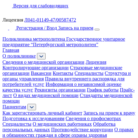
Версия для слабовидящих
Лицензия
Л041-01149-47/00587472
Регистрация / Вход
Запись на прием
Поликлиника метрополитена
Государственное унитарное
предприятие “Петербургский метрополитен”
Главная
О поликлинике
Сведения о медицинской организации
Лицензия
Контролирующие организации
Страховые медицинские
организации
Вакансии
Контакты
Специалисты
Структура и
органы управления
Правила внутреннего распорядка для
потребителей услуг
Информация о независимой оценке
качества услуг
Реквизиты организации
График работы
Прайс-
лист
О видах медицинской помощи
Стандарты медицинской
помощи
Пациентам
Как зарегистировать личный кабинет
Запись на прием к врачу
Подготовка к исследованиям
Сведения о профосмотрах
Специалисты
О медицинских работниках
Обработка
персональных данных
Противодействие коррупции
О правах
и обязанностях граждан в сфере охраны здоровья