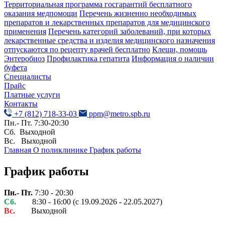
Территориальная программа госгарантий бесплатного
оказания медпомощи
Перечень жизненно необходимых
препаратов и лекарственных препаратов для медицинского
применения
Перечень категорий заболеваний, при которых
лекарственные средства и изделия медицинского назначения
отпускаются по рецепту врачей бесплатно
Клещи, помощь
Энтеробиоз
Профилактика гепатита
Информация о наличии
буфета
Специалисты
Прайс
Платные услуги
Контакты
+7 (812) 718-33-03
ppm@metro.spb.ru
Пн.- Пт. 7:30-20:30
Сб. Выходной
Вс. Выходной
Главная
О поликлинике
График работы
График работы
Пн.- Пт.
7:30 - 20:30
Сб.
8:30 - 16:00 (с 19.09.2026 - 22.05.2027)
Вс.
Выходной