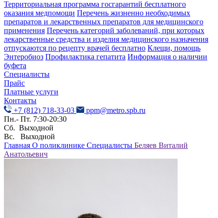
Территориальная программа госгарантий бесплатного
оказания медпомощи
Перечень жизненно необходимых
препаратов и лекарственных препаратов для медицинского
применения
Перечень категорий заболеваний, при которых
лекарственные средства и изделия медицинского назначения
отпускаются по рецепту врачей бесплатно
Клещи, помощь
Энтеробиоз
Профилактика гепатита
Информация о наличии
буфета
Специалисты
Прайс
Платные услуги
Контакты
+7 (812) 718-33-03
ppm@metro.spb.ru
Пн.- Пт. 7:30-20:30
Сб. Выходной
Вс. Выходной
Главная
О поликлинике
Специалисты
Беляев Виталий
Анатольевич