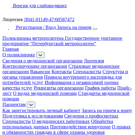
Версия для слабовидящих
Лицензия
Л041-01149-47/00587472
Регистрация / Вход
Запись на прием
Поликлиника метрополитена
Государственное унитарное
предприятие “Петербургский метрополитен”
Главная
О поликлинике
Сведения о медицинской организации
Лицензия
Контролирующие организации
Страховые медицинские
организации
Вакансии
Контакты
Специалисты
Структура и
органы управления
Правила внутреннего распорядка для
потребителей услуг
Информация о независимой оценке
качества услуг
Реквизиты организации
График работы
Прайс-
лист
О видах медицинской помощи
Стандарты медицинской
помощи
Пациентам
Как зарегистировать личный кабинет
Запись на прием к врачу
Подготовка к исследованиям
Сведения о профосмотрах
Специалисты
О медицинских работниках
Обработка
персональных данных
Противодействие коррупции
О правах
и обязанностях граждан в сфере охраны здоровья