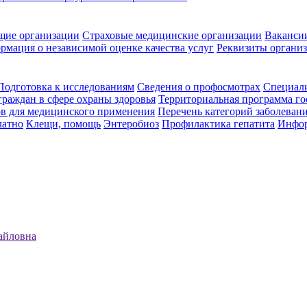
щие организации
Страховые медицинские организации
Ваканси
рмация о независимой оценке качества услуг
Реквизиты органи
Подготовка к исследованиям
Сведения о профосмотрах
Специал
граждан в сфере охраны здоровья
Территориальная программа го
ов для медицинского применения
Перечень категорий заболевани
латно
Клещи, помощь
Энтеробиоз
Профилактика гепатита
Инфор
айловна