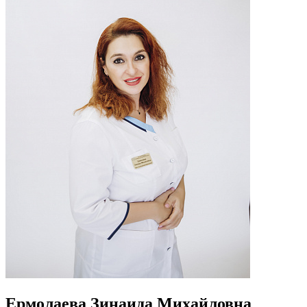
Ермолаева Зинаида Михайловна