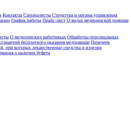
и
Контакты
Специалисты
Структура и органы управления
зации
График работы
Прайс-лист
О видах медицинской помощи
исты
О медицинских работниках
Обработка персональных
сгарантий бесплатного оказания медпомощи
Перечень
й, при которых лекарственные средства и изделия
мация о наличии буфета