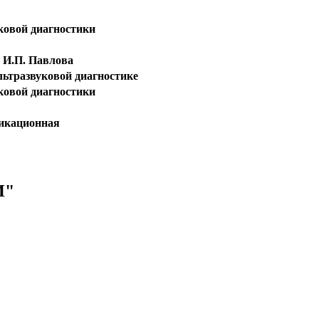
уковой диагностики
 И.П. Павлова
льтразвуковой диагностике
уковой диагностики
икационная
И"