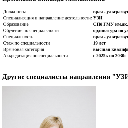
Должность:
врач - ультразв
Специализация и направление деятельности:
УЗИ
Образование
СПб ГМУ им.ак.
Обучение по специальности
ординатура по у
Специальность
врач - ультразв
Стаж по специальности
19 лет
Врачебная категория
высшая квалиф
Аккредитация по специальности
с 2025г. по 2030г
Другие специалисты направления "УЗ