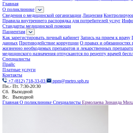
Главная
О поликлинике
Сведения о медицинской организации
Лицензия
Контролирую
Правила внутреннего распорядка для потребителей услуг
Инфо
Стандарты медицинской помощи
Пациентам
Как зарегистировать личный кабинет
Запись на прием к врачу
данных
Противодействие коррупции
О правах и обязанностях 
жизненно необходимых препаратов и лекарственных препарат
медицинского назначения отпускаются по рецепту врачей бесп
Специалисты
Прайс
Платные услуги
Контакты
+7 (812) 718-33-03
ppm@metro.spb.ru
Пн.- Пт. 7:30-20:30
Сб. Выходной
Вс. Выходной
Главная
О поликлинике
Специалисты
Ермолаева Зинаида Мих