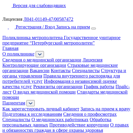
Версия для слабовидящих
Лицензия
Л041-01149-47/00587472
Регистрация / Вход
Запись на прием
Поликлиника метрополитена
Государственное унитарное
предприятие “Петербургский метрополитен”
Главная
О поликлинике
Сведения о медицинской организации
Лицензия
Контролирующие организации
Страховые медицинские
организации
Вакансии
Контакты
Специалисты
Структура и
органы управления
Правила внутреннего распорядка для
потребителей услуг
Информация о независимой оценке
качества услуг
Реквизиты организации
График работы
Прайс-
лист
О видах медицинской помощи
Стандарты медицинской
помощи
Пациентам
Как зарегистировать личный кабинет
Запись на прием к врачу
Подготовка к исследованиям
Сведения о профосмотрах
Специалисты
О медицинских работниках
Обработка
персональных данных
Противодействие коррупции
О правах
и обязанностях граждан в сфере охраны здоровья