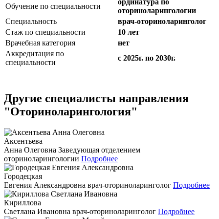
ординатура по
Обучение по специальности
оториноларингологии
Специальность
врач-оториноларинголог
Стаж по специальности
10 лет
Врачебная категория
нет
Аккредитация по
с 2025г. по 2030г.
специальности
Другие специалисты направления
"Оториноларингология"
Аксентьева
Анна Олеговна
Заведующая отделением
оториноларингологии
Подробнее
Городецкая
Евгения Александровна
врач-оториноларинголог
Подробнее
Кириллова
Светлана Ивановна
врач-оториноларинголог
Подробнее