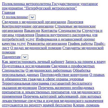
Поликлиника метрополитена
Государственное унитарное
предприятие “Петербургский метрополитен”
Главная
О поликлинике
Сведения о медицинской организации
Лицензия
Контролирующие организации
Страховые медицинские
организации
Вакансии
Контакты
Специалисты
Структура и
органы управления
Правила внутреннего распорядка для
потребителей услуг
Информация о независимой оценке
качества услуг
Реквизиты организации
График работы
Прайс-
лист
О видах медицинской помощи
Стандарты медицинской
помощи
Пациентам
Как зарегистировать личный кабинет
Запись на прием к врачу
Подготовка к исследованиям
Сведения о профосмотрах
Специалисты
О медицинских работниках
Обработка
персональных данных
Противодействие коррупции
О правах
и обязанностях граждан в сфере охраны здоровья
Территориальная программа госгарантий бесплатного
оказания медпомощи
Перечень жизненно необходимых
препаратов и лекарственных препаратов для медицинского
применения
Перечень категорий заболеваний, при которых
лекарственные средства и изделия медицинского назначения
отпускаются по рецепту врачей бесплатно
Клещи, помощь