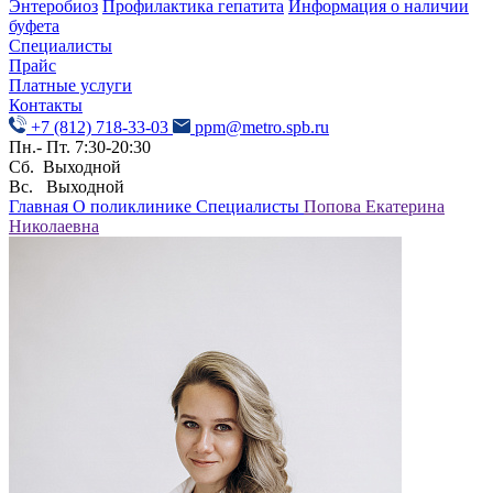
Энтеробиоз
Профилактика гепатита
Информация о наличии
буфета
Специалисты
Прайс
Платные услуги
Контакты
+7 (812) 718-33-03
ppm@metro.spb.ru
Пн.- Пт. 7:30-20:30
Сб. Выходной
Вс. Выходной
Главная
О поликлинике
Специалисты
Попова Екатерина
Николаевна