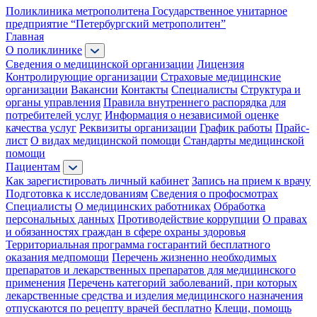
Поликлиника метрополитена
Государственное унитарное
предприятие “Петербургский метрополитен”
Главная
О поликлинике
Сведения о медицинской организации
Лицензия
Контролирующие организации
Страховые медицинские
организации
Вакансии
Контакты
Специалисты
Структура и
органы управления
Правила внутреннего распорядка для
потребителей услуг
Информация о независимой оценке
качества услуг
Реквизиты организации
График работы
Прайс-
лист
О видах медицинской помощи
Стандарты медицинской
помощи
Пациентам
Как зарегистировать личный кабинет
Запись на прием к врачу
Подготовка к исследованиям
Сведения о профосмотрах
Специалисты
О медицинских работниках
Обработка
персональных данных
Противодействие коррупции
О правах
и обязанностях граждан в сфере охраны здоровья
Территориальная программа госгарантий бесплатного
оказания медпомощи
Перечень жизненно необходимых
препаратов и лекарственных препаратов для медицинского
применения
Перечень категорий заболеваний, при которых
лекарственные средства и изделия медицинского назначения
отпускаются по рецепту врачей бесплатно
Клещи, помощь