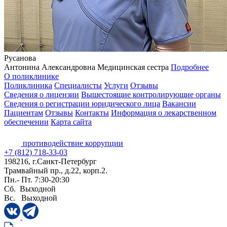
Русанова
Антонина Александровна
Медицинская сестра
Подробнее
О поликлинике
Поликлиника
Специалисты
Услуги
Отзывы
Сведения о лицензии
Вышестоящие контролирующие органы
Сведения о регистрации юридического лица
Вакансии
Пациентам
Отзывы
Контакты
Информация о лекарственном
обеспечении
Карта сайта
противодействие коррупции
+7 (812) 718-33-03
198216, г.Санкт-Петербург
Трамвайный пр., д.22, корп.2.
Пн.- Пт. 7:30-20:30
Сб. Выходной
Вс. Выходной