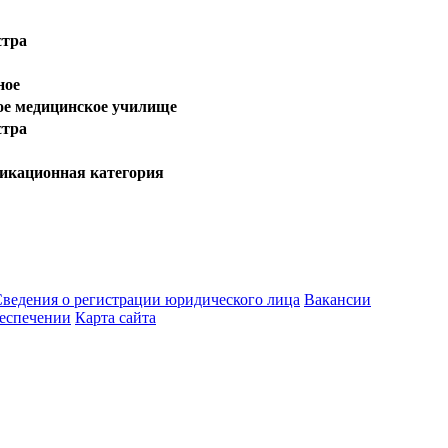
стра
ное
ое медицинское училище
стра
кационная категория
ведения о регистрации юридического лица
Вакансии
еспечении
Карта сайта