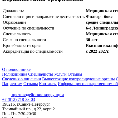
Должность:
Медицинская се
Специализация и направление деятельности:
Фильтр - бокс
Образование
средне-специаль
Обучение по специальности
6-е Ленинградск
Специальность
Медицинская се
Стаж по специальности
30 лет
Врачебная категория
Высшая квалифи
Аккредитация по специальности
с 2022-2027г.
О поликлинике
Поликлиника
Специалисты
Услуги
Отзывы
Сведения о лицензии
Вышестоящие контролирующие органы
С
Пациентам
Отзывы
Контакты
Информация о лекарственном об
противодействие коррупции
+7 (812) 718-33-03
198216, г.Санкт-Петербург
Трамвайный пр., д.22, корп.2.
Пн.- Пт. 7:30-20:30