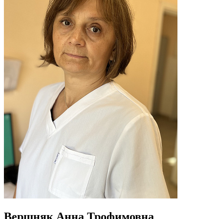
Вершняк Анна Трофимовна