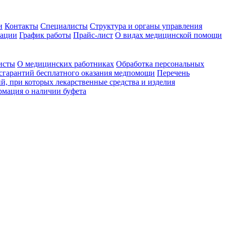
и
Контакты
Специалисты
Структура и органы управления
зации
График работы
Прайс-лист
О видах медицинской помощи
исты
О медицинских работниках
Обработка персональных
сгарантий бесплатного оказания медпомощи
Перечень
й, при которых лекарственные средства и изделия
мация о наличии буфета