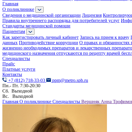
Главная
О поликлинике
Сведения о медицинской организации
Лицензия
Контролирую
Правила внутреннего распорядка для потребителей услуг
Инфо
Стандарты медицинской помощи
Пациентам
Как зарегистировать личный кабинет
Запись на прием к врачу
данных
Противодействие коррупции
О правах и обязанностях 
жизненно необходимых препаратов и лекарственных препарат
медицинского назначения отпускаются по рецепту врачей бесп
Специалисты
Прайс
Платные услуги
Контакты
+7 (812) 718-33-03
ppm@metro.spb.ru
Пн.- Пт. 7:30-20:30
Сб. Выходной
Вс. Выходной
Главная
О поликлинике
Специалисты
Вершняк Анна Трофимо