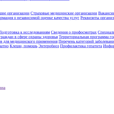
щие организации
Страховые медицинские организации
Ваканси
рмация о независимой оценке качества услуг
Реквизиты органи
Подготовка к исследованиям
Сведения о профосмотрах
Специал
граждан в сфере охраны здоровья
Территориальная программа го
ов для медицинского применения
Перечень категорий заболевани
латно
Клещи, помощь
Энтеробиоз
Профилактика гепатита
Инфор
вна