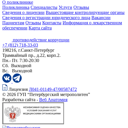
О поликлинике
Поликлиника
Специалисты
Услуги
Отзывы
Сведения о лицензии
Вышестоящие контролирующие органы
Сведения о регистрации юридического лица
Вакансии
Пациентам
Отзывы
Контакты
Информация о лекарственном
обеспечении
Карта сайта
противодействие коррупции
+7 (812) 718-33-03
198216, г.Санкт-Петербург
Трамвайный пр., д.22, корп.2.
Пн.- Пт. 7:30-20:30
Сб. Выходной
Вс. Выходной
Лицензия
Л041-01149-47/00587472
© 2026 ГУП “Петербургский метрополитен”
Разработка сайта -
Веб Анатомия