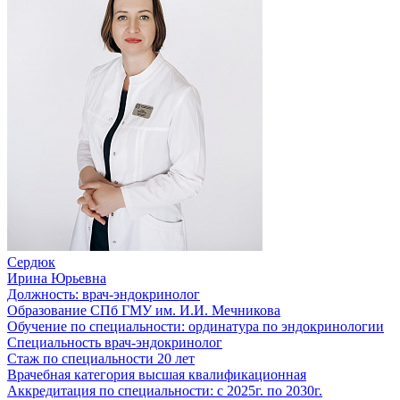
Сердюк
Ирина Юрьевна
Должность:
врач-эндокринолог
Образование
СПб ГМУ им. И.И. Мечникова
Обучение по специальности:
ординатура по эндокринологии
Специальность
врач-эндокринолог
Стаж по специальности
20 лет
Врачебная категория
высшая квалификационная
Аккредитация по специальности:
с 2025г. по 2030г.