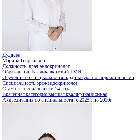
Дудиева
Марина Георгиевна
Должность:
врач-эндокринолог
Образование
Владикавказский ГМИ
Обучение по специальности:
ординатура по эндокринологии
Специальность
врач-эндокринолог
Стаж по специальности
24 года
Врачебная категория
высшая квалификационная
Аккредитация по специальности:
с 2025г. по 2030г