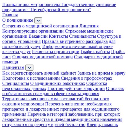
Поликлиника метрополитена
Государственное унитарное
предприятие “Петербургский метрополитен”
Главная
О поликлинике
Сведения о медицинской организации
Лицензия
Контролирующие организации
Страховые медицинские
организации
Вакансии
Контакты
Специалисты
Структура и
органы управления
Правила внутреннего распорядка для
потребителей услуг
Информация о независимой оценке
качества услуг
Реквизиты организации
График работы
Прайс-
лист
О видах медицинской помощи
Стандарты медицинской
помощи
Пациентам
Как зарегистировать личный кабинет
Запись на прием к врачу
Подготовка к исследованиям
Сведения о профосмотрах
Специалисты
О медицинских работниках
Обработка
персональных данных
Противодействие коррупции
О правах
и обязанностях граждан в сфере охраны здоровья
Территориальная программа госгарантий бесплатного
оказания медпомощи
Перечень жизненно необходимых
препаратов и лекарственных препаратов для медицинского
применения
Перечень категорий заболеваний, при которых
лекарственные средства и изделия медицинского назначения
отпускаются по рецепту врачей бесплатно
Клещи, помощь