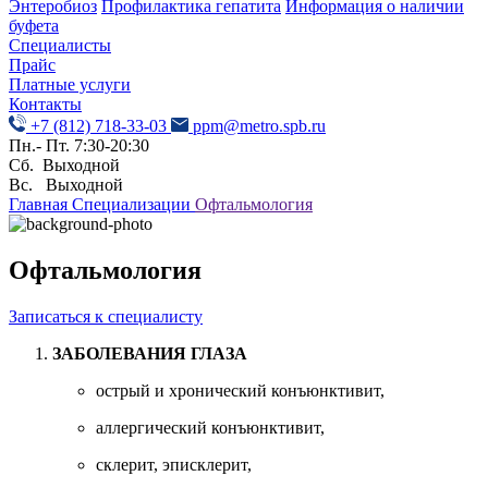
Энтеробиоз
Профилактика гепатита
Информация о наличии
буфета
Специалисты
Прайс
Платные услуги
Контакты
+7 (812) 718-33-03
ppm@metro.spb.ru
Пн.- Пт. 7:30-20:30
Сб. Выходной
Вс. Выходной
Главная
Специализации
Офтальмология
Офтальмология
Записаться к специалисту
ЗАБОЛЕВАНИЯ ГЛАЗА
острый и хронический конъюнктивит,
аллергический конъюнктивит,
склерит, эписклерит,