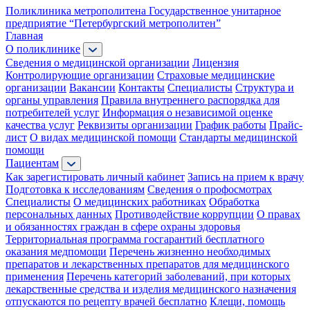
Поликлиника метрополитена
Государственное унитарное
предприятие “Петербургский метрополитен”
Главная
О поликлинике
Сведения о медицинской организации
Лицензия
Контролирующие организации
Страховые медицинские
организации
Вакансии
Контакты
Специалисты
Структура и
органы управления
Правила внутреннего распорядка для
потребителей услуг
Информация о независимой оценке
качества услуг
Реквизиты организации
График работы
Прайс-
лист
О видах медицинской помощи
Стандарты медицинской
помощи
Пациентам
Как зарегистировать личный кабинет
Запись на прием к врачу
Подготовка к исследованиям
Сведения о профосмотрах
Специалисты
О медицинских работниках
Обработка
персональных данных
Противодействие коррупции
О правах
и обязанностях граждан в сфере охраны здоровья
Территориальная программа госгарантий бесплатного
оказания медпомощи
Перечень жизненно необходимых
препаратов и лекарственных препаратов для медицинского
применения
Перечень категорий заболеваний, при которых
лекарственные средства и изделия медицинского назначения
отпускаются по рецепту врачей бесплатно
Клещи, помощь