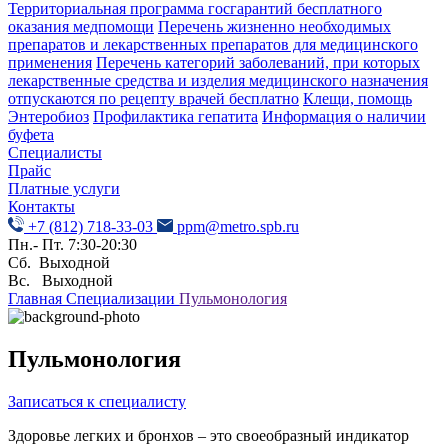
Территориальная программа госгарантий бесплатного
оказания медпомощи
Перечень жизненно необходимых
препаратов и лекарственных препаратов для медицинского
применения
Перечень категорий заболеваний, при которых
лекарственные средства и изделия медицинского назначения
отпускаются по рецепту врачей бесплатно
Клещи, помощь
Энтеробиоз
Профилактика гепатита
Информация о наличии
буфета
Специалисты
Прайс
Платные услуги
Контакты
+7 (812) 718-33-03
ppm@metro.spb.ru
Пн.- Пт. 7:30-20:30
Сб. Выходной
Вс. Выходной
Главная
Специализации
Пульмонология
Пульмонология
Записаться к специалисту
Здоровье легких и бронхов – это своеобразный индикатор