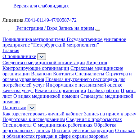
Версия для слабовидящих
Лицензия
Л041-01149-47/00587472
Регистрация / Вход
Запись на прием
Поликлиника метрополитена
Государственное унитарное
предприятие “Петербургский метрополитен”
Главная
О поликлинике
Сведения о медицинской организации
Лицензия
Контролирующие организации
Страховые медицинские
организации
Вакансии
Контакты
Специалисты
Структура и
органы управления
Правила внутреннего распорядка для
потребителей услуг
Информация о независимой оценке
качества услуг
Реквизиты организации
График работы
Прайс-
лист
О видах медицинской помощи
Стандарты медицинской
помощи
Пациентам
Как зарегистировать личный кабинет
Запись на прием к врачу
Подготовка к исследованиям
Сведения о профосмотрах
Специалисты
О медицинских работниках
Обработка
персональных данных
Противодействие коррупции
О правах
и обязанностях граждан в сфере охраны здоровья