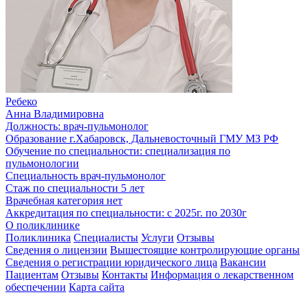
Ребеко
Анна Владимировна
Должность:
врач-пульмонолог
Образование
г.Хабаровск, Дальневосточный ГМУ МЗ РФ
Обучение по специальности:
специализация по
пульмонологии
Специальность
врач-пульмонолог
Стаж по специальности
5 лет
Врачебная категория
нет
Аккредитация по специальности:
с 2025г. по 2030г
О поликлинике
Поликлиника
Специалисты
Услуги
Отзывы
Сведения о лицензии
Вышестоящие контролирующие органы
Сведения о регистрации юридического лица
Вакансии
Пациентам
Отзывы
Контакты
Информация о лекарственном
обеспечении
Карта сайта