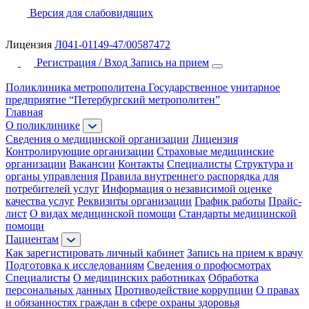
Версия для слабовидящих
Лицензия
Л041-01149-47/00587472
Регистрация / Вход
Запись на прием
Поликлиника метрополитена
Государственное унитарное
предприятие “Петербургский метрополитен”
Главная
О поликлинике
Сведения о медицинской организации
Лицензия
Контролирующие организации
Страховые медицинские
организации
Вакансии
Контакты
Специалисты
Структура и
органы управления
Правила внутреннего распорядка для
потребителей услуг
Информация о независимой оценке
качества услуг
Реквизиты организации
График работы
Прайс-
лист
О видах медицинской помощи
Стандарты медицинской
помощи
Пациентам
Как зарегистировать личный кабинет
Запись на прием к врачу
Подготовка к исследованиям
Сведения о профосмотрах
Специалисты
О медицинских работниках
Обработка
персональных данных
Противодействие коррупции
О правах
и обязанностях граждан в сфере охраны здоровья