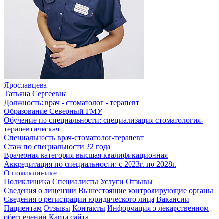
Ярославцева
Татьяна Сергеевна
Должность:
врач - стоматолог - терапевт
Образование
Северный ГМУ
Обучение по специальности:
специализация стоматология-
терапевтическая
Специальность
врач-стоматолог-терапевт
Стаж по специальности
22 года
Врачебная категория
высшая квалификационная
Аккредитация по специальности:
с 2023г. по 2028г.
О поликлинике
Поликлиника
Специалисты
Услуги
Отзывы
Сведения о лицензии
Вышестоящие контролирующие органы
Сведения о регистрации юридического лица
Вакансии
Пациентам
Отзывы
Контакты
Информация о лекарственном
обеспечении
Карта сайта