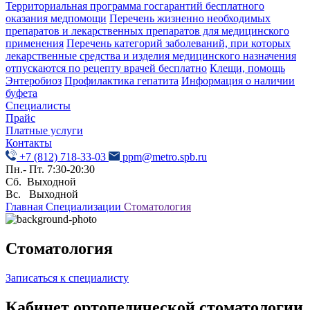
Территориальная программа госгарантий бесплатного
оказания медпомощи
Перечень жизненно необходимых
препаратов и лекарственных препаратов для медицинского
применения
Перечень категорий заболеваний, при которых
лекарственные средства и изделия медицинского назначения
отпускаются по рецепту врачей бесплатно
Клещи, помощь
Энтеробиоз
Профилактика гепатита
Информация о наличии
буфета
Специалисты
Прайс
Платные услуги
Контакты
+7 (812) 718-33-03
ppm@metro.spb.ru
Пн.- Пт. 7:30-20:30
Сб. Выходной
Вс. Выходной
Главная
Специализации
Стоматология
Стоматология
Записаться к специалисту
Кабинет ортопедической стоматологии