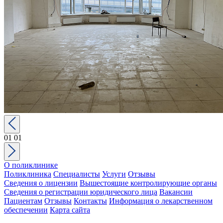
01
01
О поликлинике
Поликлиника
Специалисты
Услуги
Отзывы
Сведения о лицензии
Вышестоящие контролирующие органы
Сведения о регистрации юридического лица
Вакансии
Пациентам
Отзывы
Контакты
Информация о лекарственном
обеспечении
Карта сайта