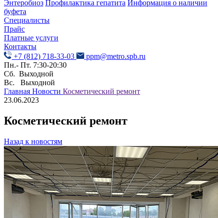
Энтеробиоз
Профилактика гепатита
Информация о наличии
буфета
Специалисты
Прайс
Платные услуги
Контакты
+7 (812) 718-33-03
ppm@metro.spb.ru
Пн.- Пт. 7:30-20:30
Сб. Выходной
Вс. Выходной
Главная
Новости
Косметический ремонт
23.06.2023
Косметический ремонт
Назад к новостям