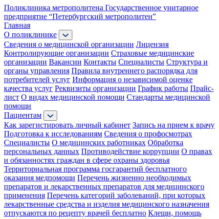
Поликлиника метрополитена
Государственное унитарное
предприятие “Петербургский метрополитен”
Главная
О поликлинике
Сведения о медицинской организации
Лицензия
Контролирующие организации
Страховые медицинские
организации
Вакансии
Контакты
Специалисты
Структура и
органы управления
Правила внутреннего распорядка для
потребителей услуг
Информация о независимой оценке
качества услуг
Реквизиты организации
График работы
Прайс-
лист
О видах медицинской помощи
Стандарты медицинской
помощи
Пациентам
Как зарегистировать личный кабинет
Запись на прием к врачу
Подготовка к исследованиям
Сведения о профосмотрах
Специалисты
О медицинских работниках
Обработка
персональных данных
Противодействие коррупции
О правах
и обязанностях граждан в сфере охраны здоровья
Территориальная программа госгарантий бесплатного
оказания медпомощи
Перечень жизненно необходимых
препаратов и лекарственных препаратов для медицинского
применения
Перечень категорий заболеваний, при которых
лекарственные средства и изделия медицинского назначения
отпускаются по рецепту врачей бесплатно
Клещи, помощь