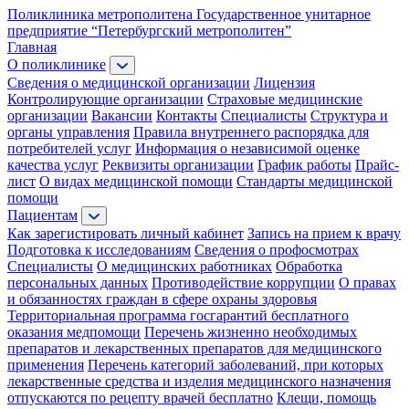
Поликлиника метрополитена
Государственное унитарное
предприятие “Петербургский метрополитен”
Главная
О поликлинике
Сведения о медицинской организации
Лицензия
Контролирующие организации
Страховые медицинские
организации
Вакансии
Контакты
Специалисты
Структура и
органы управления
Правила внутреннего распорядка для
потребителей услуг
Информация о независимой оценке
качества услуг
Реквизиты организации
График работы
Прайс-
лист
О видах медицинской помощи
Стандарты медицинской
помощи
Пациентам
Как зарегистировать личный кабинет
Запись на прием к врачу
Подготовка к исследованиям
Сведения о профосмотрах
Специалисты
О медицинских работниках
Обработка
персональных данных
Противодействие коррупции
О правах
и обязанностях граждан в сфере охраны здоровья
Территориальная программа госгарантий бесплатного
оказания медпомощи
Перечень жизненно необходимых
препаратов и лекарственных препаратов для медицинского
применения
Перечень категорий заболеваний, при которых
лекарственные средства и изделия медицинского назначения
отпускаются по рецепту врачей бесплатно
Клещи, помощь