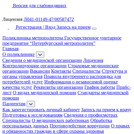
Версия для слабовидящих
Лицензия
Л041-01149-47/00587472
Регистрация / Вход
Запись на прием
Поликлиника метрополитена
Государственное унитарное
предприятие “Петербургский метрополитен”
Главная
О поликлинике
Сведения о медицинской организации
Лицензия
Контролирующие организации
Страховые медицинские
организации
Вакансии
Контакты
Специалисты
Структура и
органы управления
Правила внутреннего распорядка для
потребителей услуг
Информация о независимой оценке
качества услуг
Реквизиты организации
График работы
Прайс-
лист
О видах медицинской помощи
Стандарты медицинской
помощи
Пациентам
Как зарегистировать личный кабинет
Запись на прием к врачу
Подготовка к исследованиям
Сведения о профосмотрах
Специалисты
О медицинских работниках
Обработка
персональных данных
Противодействие коррупции
О правах
и обязанностях граждан в сфере охраны здоровья