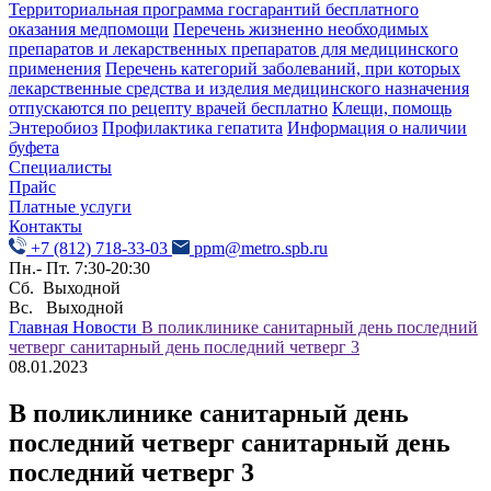
Территориальная программа госгарантий бесплатного
оказания медпомощи
Перечень жизненно необходимых
препаратов и лекарственных препаратов для медицинского
применения
Перечень категорий заболеваний, при которых
лекарственные средства и изделия медицинского назначения
отпускаются по рецепту врачей бесплатно
Клещи, помощь
Энтеробиоз
Профилактика гепатита
Информация о наличии
буфета
Специалисты
Прайс
Платные услуги
Контакты
+7 (812) 718-33-03
ppm@metro.spb.ru
Пн.- Пт. 7:30-20:30
Сб. Выходной
Вс. Выходной
Главная
Новости
В поликлинике санитарный день последний
четверг санитарный день последний четверг 3
08.01.2023
В поликлинике санитарный день
последний четверг санитарный день
последний четверг 3