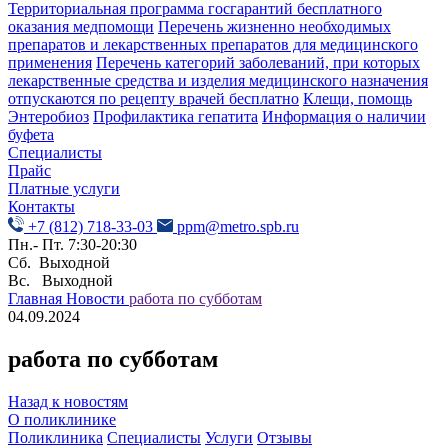
Территориальная программа госгарантий бесплатного
оказания медпомощи
Перечень жизненно необходимых
препаратов и лекарственных препаратов для медицинского
применения
Перечень категорий заболеваний, при которых
лекарственные средства и изделия медицинского назначения
отпускаются по рецепту врачей бесплатно
Клещи, помощь
Энтеробиоз
Профилактика гепатита
Информация о наличии
буфета
Специалисты
Прайс
Платные услуги
Контакты
+7 (812) 718-33-03
ppm@metro.spb.ru
Пн.- Пт. 7:30-20:30
Сб. Выходной
Вс. Выходной
Главная
Новости
работа по субботам
04.09.2024
работа по субботам
Назад к новостям
О поликлинике
Поликлиника
Специалисты
Услуги
Отзывы