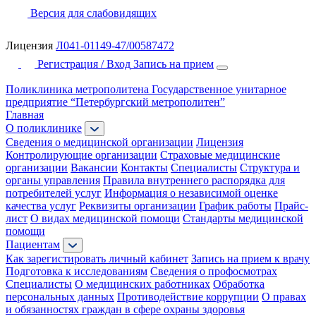
Версия для слабовидящих
Лицензия
Л041-01149-47/00587472
Регистрация / Вход
Запись на прием
Поликлиника метрополитена
Государственное унитарное
предприятие “Петербургский метрополитен”
Главная
О поликлинике
Сведения о медицинской организации
Лицензия
Контролирующие организации
Страховые медицинские
организации
Вакансии
Контакты
Специалисты
Структура и
органы управления
Правила внутреннего распорядка для
потребителей услуг
Информация о независимой оценке
качества услуг
Реквизиты организации
График работы
Прайс-
лист
О видах медицинской помощи
Стандарты медицинской
помощи
Пациентам
Как зарегистировать личный кабинет
Запись на прием к врачу
Подготовка к исследованиям
Сведения о профосмотрах
Специалисты
О медицинских работниках
Обработка
персональных данных
Противодействие коррупции
О правах
и обязанностях граждан в сфере охраны здоровья