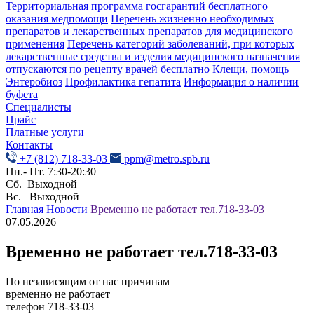
Территориальная программа госгарантий бесплатного
оказания медпомощи
Перечень жизненно необходимых
препаратов и лекарственных препаратов для медицинского
применения
Перечень категорий заболеваний, при которых
лекарственные средства и изделия медицинского назначения
отпускаются по рецепту врачей бесплатно
Клещи, помощь
Энтеробиоз
Профилактика гепатита
Информация о наличии
буфета
Специалисты
Прайс
Платные услуги
Контакты
+7 (812) 718-33-03
ppm@metro.spb.ru
Пн.- Пт. 7:30-20:30
Сб. Выходной
Вс. Выходной
Главная
Новости
Временно не работает тел.718-33-03
07.05.2026
Временно не работает тел.718-33-03
По независящим от нас причинам
временно не работает
телефон 718-33-03