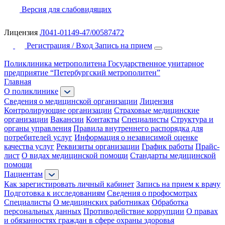
Версия для слабовидящих
Лицензия
Л041-01149-47/00587472
Регистрация / Вход
Запись на прием
Поликлиника метрополитена
Государственное унитарное
предприятие “Петербургский метрополитен”
Главная
О поликлинике
Сведения о медицинской организации
Лицензия
Контролирующие организации
Страховые медицинские
организации
Вакансии
Контакты
Специалисты
Структура и
органы управления
Правила внутреннего распорядка для
потребителей услуг
Информация о независимой оценке
качества услуг
Реквизиты организации
График работы
Прайс-
лист
О видах медицинской помощи
Стандарты медицинской
помощи
Пациентам
Как зарегистировать личный кабинет
Запись на прием к врачу
Подготовка к исследованиям
Сведения о профосмотрах
Специалисты
О медицинских работниках
Обработка
персональных данных
Противодействие коррупции
О правах
и обязанностях граждан в сфере охраны здоровья