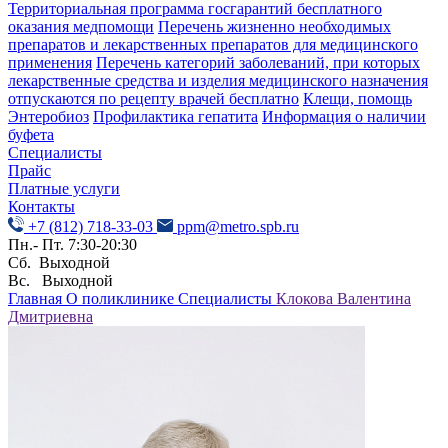
Территориальная программа госгарантий бесплатного
оказания медпомощи
Перечень жизненно необходимых
препаратов и лекарственных препаратов для медицинского
применения
Перечень категорий заболеваний, при которых
лекарственные средства и изделия медицинского назначения
отпускаются по рецепту врачей бесплатно
Клещи, помощь
Энтеробиоз
Профилактика гепатита
Информация о наличии
буфета
Специалисты
Прайс
Платные услуги
Контакты
+7 (812) 718-33-03
ppm@metro.spb.ru
Пн.- Пт. 7:30-20:30
Сб. Выходной
Вс. Выходной
Главная
О поликлинике
Специалисты
Клокова Валентина
Дмитриевна