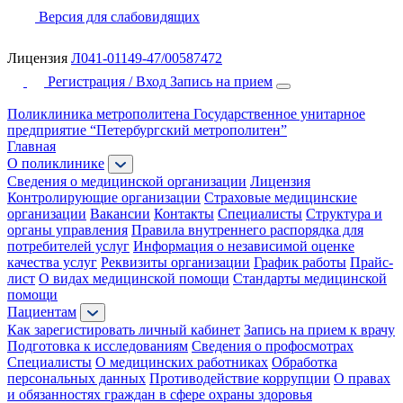
Версия для слабовидящих
Лицензия
Л041-01149-47/00587472
Регистрация / Вход
Запись на прием
Поликлиника метрополитена
Государственное унитарное
предприятие “Петербургский метрополитен”
Главная
О поликлинике
Сведения о медицинской организации
Лицензия
Контролирующие организации
Страховые медицинские
организации
Вакансии
Контакты
Специалисты
Структура и
органы управления
Правила внутреннего распорядка для
потребителей услуг
Информация о независимой оценке
качества услуг
Реквизиты организации
График работы
Прайс-
лист
О видах медицинской помощи
Стандарты медицинской
помощи
Пациентам
Как зарегистировать личный кабинет
Запись на прием к врачу
Подготовка к исследованиям
Сведения о профосмотрах
Специалисты
О медицинских работниках
Обработка
персональных данных
Противодействие коррупции
О правах
и обязанностях граждан в сфере охраны здоровья