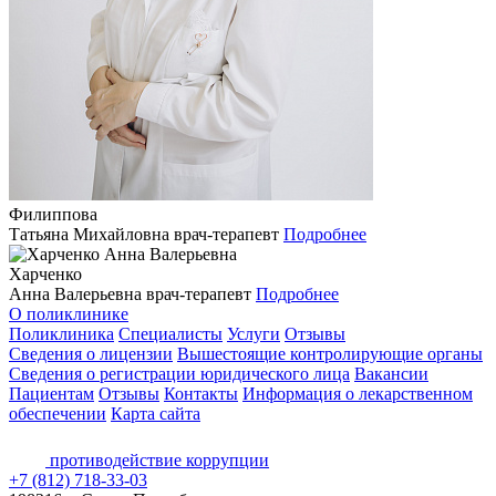
Филиппова
Татьяна Михайловна
врач-терапевт
Подробнее
Харченко
Анна Валерьевна
врач-терапевт
Подробнее
О поликлинике
Поликлиника
Специалисты
Услуги
Отзывы
Сведения о лицензии
Вышестоящие контролирующие органы
Сведения о регистрации юридического лица
Вакансии
Пациентам
Отзывы
Контакты
Информация о лекарственном
обеспечении
Карта сайта
противодействие коррупции
+7 (812) 718-33-03