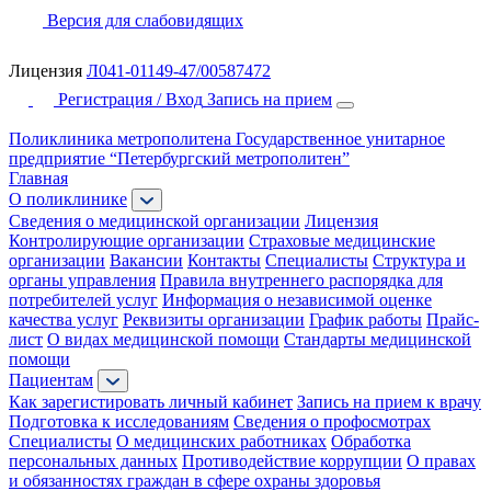
Версия для слабовидящих
Лицензия
Л041-01149-47/00587472
Регистрация / Вход
Запись на прием
Поликлиника метрополитена
Государственное унитарное
предприятие “Петербургский метрополитен”
Главная
О поликлинике
Сведения о медицинской организации
Лицензия
Контролирующие организации
Страховые медицинские
организации
Вакансии
Контакты
Специалисты
Структура и
органы управления
Правила внутреннего распорядка для
потребителей услуг
Информация о независимой оценке
качества услуг
Реквизиты организации
График работы
Прайс-
лист
О видах медицинской помощи
Стандарты медицинской
помощи
Пациентам
Как зарегистировать личный кабинет
Запись на прием к врачу
Подготовка к исследованиям
Сведения о профосмотрах
Специалисты
О медицинских работниках
Обработка
персональных данных
Противодействие коррупции
О правах
и обязанностях граждан в сфере охраны здоровья