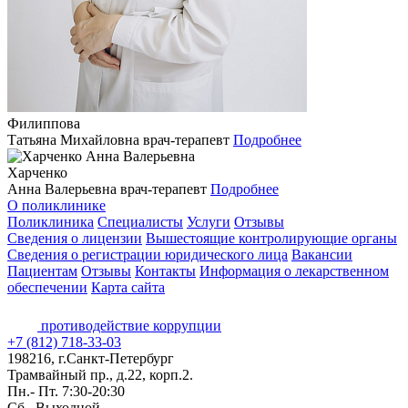
Филиппова
Татьяна Михайловна
врач-терапевт
Подробнее
Харченко
Анна Валерьевна
врач-терапевт
Подробнее
О поликлинике
Поликлиника
Специалисты
Услуги
Отзывы
Сведения о лицензии
Вышестоящие контролирующие органы
Сведения о регистрации юридического лица
Вакансии
Пациентам
Отзывы
Контакты
Информация о лекарственном
обеспечении
Карта сайта
противодействие коррупции
+7 (812) 718-33-03
198216, г.Санкт-Петербург
Трамвайный пр., д.22, корп.2.
Пн.- Пт. 7:30-20:30
Сб. Выходной