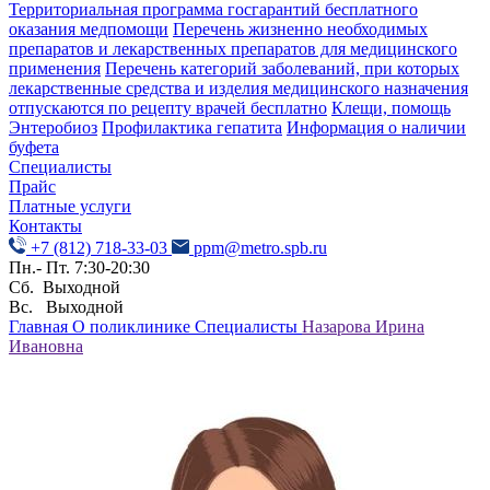
Территориальная программа госгарантий бесплатного
оказания медпомощи
Перечень жизненно необходимых
препаратов и лекарственных препаратов для медицинского
применения
Перечень категорий заболеваний, при которых
лекарственные средства и изделия медицинского назначения
отпускаются по рецепту врачей бесплатно
Клещи, помощь
Энтеробиоз
Профилактика гепатита
Информация о наличии
буфета
Специалисты
Прайс
Платные услуги
Контакты
+7 (812) 718-33-03
ppm@metro.spb.ru
Пн.- Пт. 7:30-20:30
Сб. Выходной
Вс. Выходной
Главная
О поликлинике
Специалисты
Назарова Ирина
Ивановна