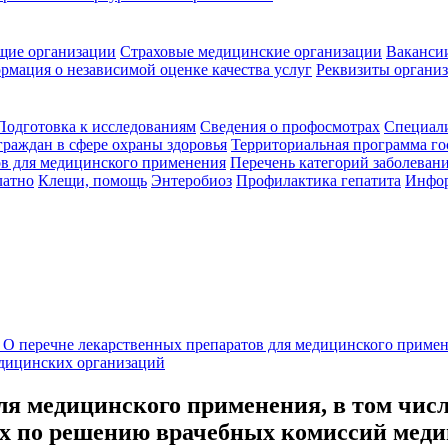
щие организации
Страховые медицинские организации
Ваканси
рмация о независимой оценке качества услуг
Реквизиты органи
Подготовка к исследованиям
Сведения о профосмотрах
Специал
граждан в сфере охраны здоровья
Территориальная программа го
ов для медицинского применения
Перечень категорий заболевани
латно
Клещи, помощь
Энтеробиоз
Профилактика гепатита
Инфор
и
О перечне лекарственных препаратов для медицинского примен
дицинских организаций
ля медицинского применения, в том чис
х по решению врачебных комиссий меди