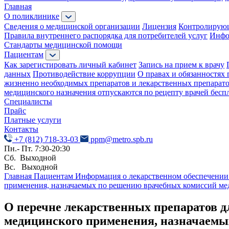
Главная
О поликлинике
Сведения о медицинской организации
Лицензия
Контролирую
Правила внутреннего распорядка для потребителей услуг
Инфо
Стандарты медицинской помощи
Пациентам
Как зарегистировать личный кабинет
Запись на прием к врачу
данных
Противодействие коррупции
О правах и обязанностях 
жизненно необходимых препаратов и лекарственных препарат
медицинского назначения отпускаются по рецепту врачей бесп
Специалисты
Прайс
Платные услуги
Контакты
+7 (812) 718-33-03
ppm@metro.spb.ru
Пн.- Пт. 7:30-20:30
Сб. Выходной
Вс. Выходной
Главная
Пациентам
Информация о лекарственном обеспечени
применения, назначаемых по решению врачебных комиссий ме
О перечне лекарственных препаратов д
медицинского применения, назначаемы