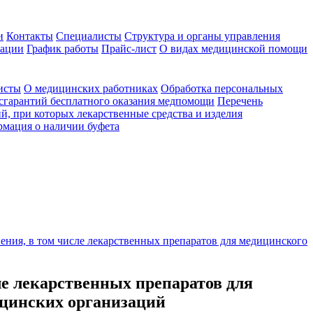
и
Контакты
Специалисты
Структура и органы управления
зации
График работы
Прайс-лист
О видах медицинской помощи
исты
О медицинских работниках
Обработка персональных
сгарантий бесплатного оказания медпомощи
Перечень
й, при которых лекарственные средства и изделия
мация о наличии буфета
ения, в том числе лекарственных препаратов для медицинского
ле лекарственных препаратов для
цинских организаций