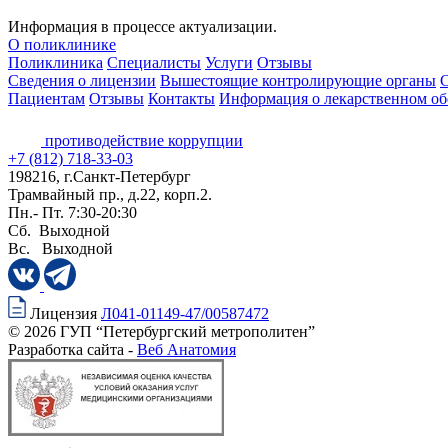
Информация в процессе актуализации.
О поликлинике
Поликлиника
Специалисты
Услуги
Отзывы
Сведения о лицензии
Вышестоящие контролирующие органы
С
Пациентам
Отзывы
Контакты
Информация о лекарственном об
противодействие коррупции
+7 (812) 718-33-03
198216, г.Санкт-Петербург
Трамвайный пр., д.22, корп.2.
Пн.- Пт. 7:30-20:30
Сб. Выходной
Вс. Выходной
Лицензия
Л041-01149-47/00587472
© 2026 ГУП “Петербургский метрополитен”
Разработка сайта -
Веб Анатомия